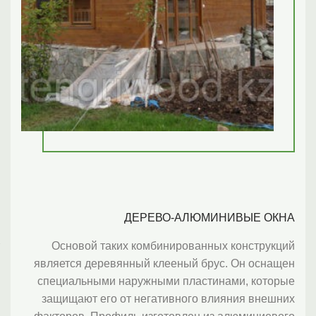
Индивидуальный подход к
каждому клиенту
Мы ценим своих клиентов и предлагаем
уникальные системы скидок
6
ЛЮМИНИВЫЕ ОКНА
ованных конструкций
Двери из дерева, шпона ценны
ый брус. Он оснащен
МДФ обладают высокими экс
Европейское оборудование
ластинами, которые
качествами, долговечность
Для нас важно качество продукции, поэтому
ого влияния внешних
возможность создания необы
изготавливаем её только на лучшем