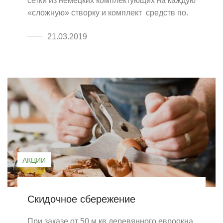
сетки из немецких комплектующих на каждую
«сложную» створку и комплект средств по.
3
21.03.2019
Площадь производства более
2000 м²
Мы рационально используем пространство,
улучшая свою производительность.
АКЦИИ
Скидочное сбережение
При заказе от 50 м.кв деревянного евроокна